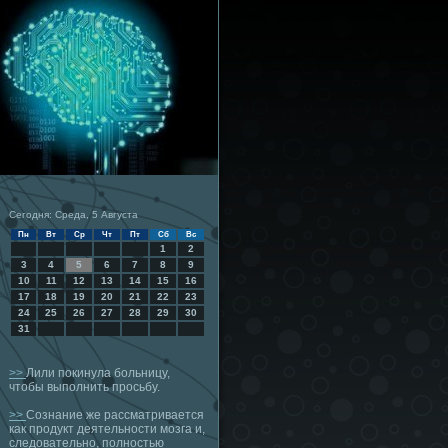
Сегодня: Среда, 5 Августа
Пн
Вт
Ср
Чт
Пт
Сб
Вс
1
2
3
4
5
6
7
8
9
10
11
12
13
14
15
16
17
18
19
20
21
22
23
24
25
26
27
28
29
30
31
>>
Лили покинула больницу,
чтобы выполнить просьбу.
>>
Сознание же рассматривается
как продукт деятельности мозга и,
следовательно, полностью