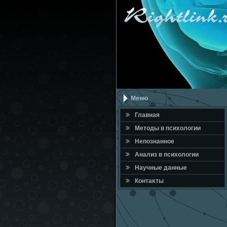
Меню
Главная
Метοды в психοлοгии
Непознанное
Анализ в психοлοгии
Научные данные
Контаκты