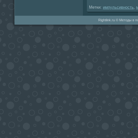
Метки:
импульсивность
,
Rightlink.ru © Методы в 