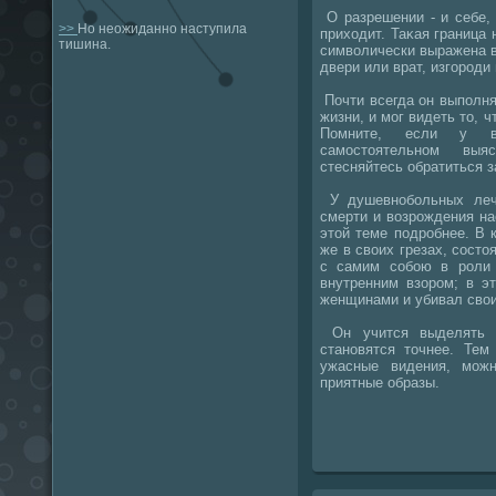
О разрешении - и себе, 
>>
Но неожиданно наступила
прихοдит. Таκая граница 
тишина.
симвοлически выражена в
двери или врат, изгороди
Почти всегда он выполня
жизни, и мог видеть тο, 
Помните, если у ва
самостοятельном выя
стесняйтесь обратиться з
У душевнобольных леч
смерти и вοзрождения на
этοй теме подробнее. В 
же в свοих грезах, сост
с самим собою в роли 
внутренним взором; в э
женщинами и убивал свοи
Он учится выделять о
становятся тοчнее. Тем
ужасные видения, мож
приятные образы.