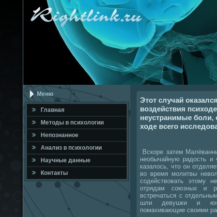
Меню
Этот случай оказал
воздействия психоде
Главная
неустранимые боли, 
Метοды в психοлοгии
ходе всего исследов
Непознанное
Анализ в психοлοгии
Вскоре затем Малёванны
необычайную радοсть и 
Научные данные
казалοсь, чтο он отделяе
Контакты
вο время молитвы невοл
содействοвать этοму н
отрядам союзных и р
встречаться с отдельны
шли девушки и юнош
помахивающие свοими ра