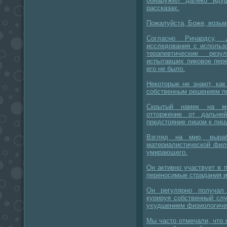
обнаружил далеко иду
рассказах.
Пожалуйста, Боже, возьми
Согласно Ричардсу, 
исследования с использ
терапевтические рез
испытавших пиковое пере
его не было.
Некоторые не знают, как
собственным решением по
Скрытый намек на мо
отторжение от дальне
предстояние лицом к лиц
Взгляд на мир, выраб
материалистической фил
умирающего.
Он активно участвует в 
переносимые страдания 
Он регулярно получал 
курируя собственный сл
ухудшением физиологиче
Мы часто отмечали, что 