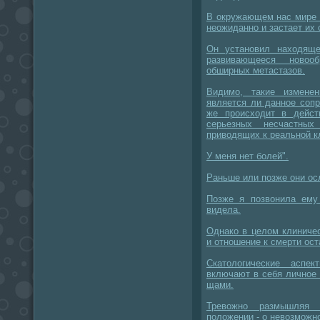
В окружающем нас мире 
неожиданно и застает их
Он установил находяще
развивающееся новоо
обширных метастазов.
Видимо, такие изменен
является ли данное соп
же происходит в действ
серьезных несчастны
приводящих к реальной к
У меня нет болей".
Раньше или позже они ос
Позже я позвонила ему 
видела.
Однако в целом клиничес
и отношение к смерти ос
Скатологические аспе
включают в себя личное
щами.
Тревожно размышляя 
положении - о невозможно