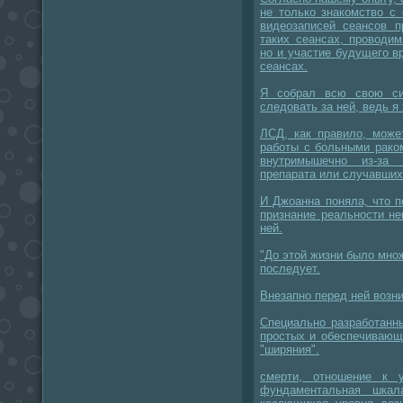
не только знакомство с
видеозаписей сеансов 
таких сеансах, проводи
но и участие будущего в
сеансах.
Я собрал всю свою си
следовать за ней, ведь я 
ЛСД, как правило, може
работы с больными рако
внутримышечно из-за 
препарата или случавших
И Джоанна поняла, что п
признание реальности н
ней.
"До этой жизни было мно
последует.
Внезапно перед ней возни
Специально разработанн
простых и обеспечивающ
"ширяния".
смерти, отношение к 
фундаментальная шкал