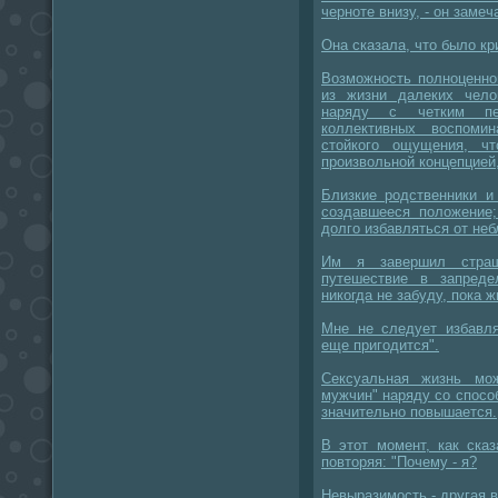
черноте внизу, - он заме
Она сказала, что было кр
Возможность полноценно
из жизни далеких чело
наряду с четким пе
коллективных воспоми
стойкого ощущения, ч
произвольной концепцией
Близкие родственники и
создавшееся положение;
долго избавляться от не
Им я завершил стра
путешествие в запреде
никогда не забуду, пока ж
Мне не следует избавля
еще пригодится".
Сексуальная жизнь мо
мужчин" наряду со способ
значительно повышается.
В этот момент, как ска
повторяя: "Почему - я?
Невыразимость - другая в