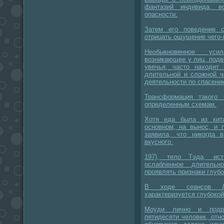
фантазий индивида, в
опасности.
Затем его поведение 
отрицать ощущение чего-
Необыкновенное уси
возникающее у лиц, подв
увечья, часто находит
длительной и сложной 
деятельности по спасени
Трансформация такого 
определенным схемам.
Хотя еда была из кита
основном, на вынос, и 
заявила, что никогда 
вкусного.
197), тело Тэда, ист
ослабленное длительн
проявлять признаки глубо
В ходе сеансов ЛС
характеризуется глубокой
Моуди лично и подр
пятидесяти человек, отн