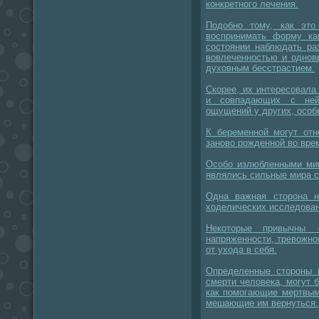
конкретного лечения.
Подобно тому, как это
воспринимать форму ка
состоянии наблюдать ра
вовлеченностью и одно
духовным бесстрастием.
Скорее, их интересовала
и совпадающих с ней 
ощущений у других, особ
К беременной могут отн
заново рожденной во вре
Особо излюбленными миш
являлись сильные мира с
Одна важная сторона н
ходелических исследован
Некоторые привычны -
напряженности, тревожно
от ухода в себя.
Определенные стороны 
смерти человека, могут 
как помогающие мертвым
мешающие им вернуться.