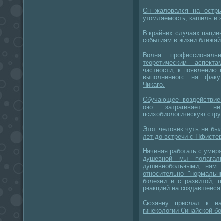
Он жаловался на остры
утомляемость, кашель и з
В крайних случаях пацие
событиям в жизни ближай
Волна профессиональ
теоретическим аспект
частности, к появлению 
выполненного на факул
Чикаго.
Обучающее воздействие 
оно затрагивает н
психобиологическую стру
Этот человек чуть не бы
лет до встречи с Пфисте
Начиная работать с умир
душевной мы полагал
душевнобольными, нам 
относительно "нормаль
болезни и с развитой, 
реакцией на создавшееся
Сюзанну прислал к н
гинекологии Синайской б