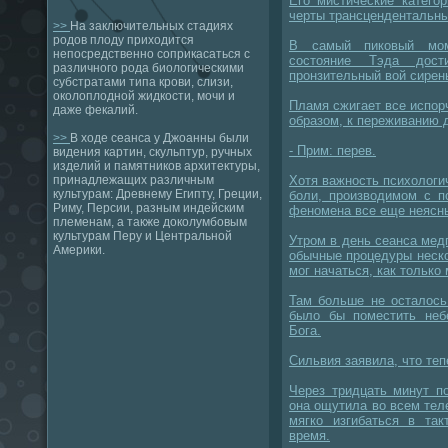
Его мистические катего
черты трансцендентальны
>>
На заключительных стадиях
родов плоду приходится
В самый пиковый моме
непосредственно соприкасаться с
состояние Тэда дост
различного рода биологическими
пронзительный вой сирен
субстратами типа крови, слизи,
околоплодной жидкости, мочи и
Пламя сжигает все испор
даже фекалий.
образом, к переживанию 
>>
В ходе сеанса у Джоанны были
- Прим: перев.
видения картин, скульптур, ручных
изделий и памятников архитектуры,
принадлежащих различным
Хотя важность психологи
культурам: Древнему Египту, Греции,
боли, производимом с п
Риму, Персии, разным индейским
феномена все еще неясн
племенам, а также доколумбовым
культурам Перу и Центральной
Утром в день сеанса ме
Америки.
обычные процедуры неско
мог начаться, как только
Там больше не осталось
было бы поместить неб
Бога.
Сильвия заявила, что теп
Через тридцать минут п
она ощутила во всем тел
мягко изгибаться в так
время.