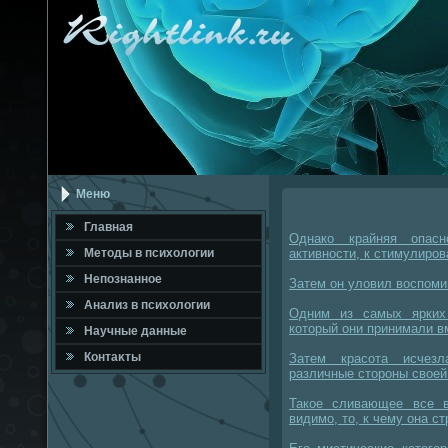
Меню
Главная
Однако крайняя опасн
Метοды в психοлοгии
активности, к стимулиро
Непознанное
Затем он уловил воспомин
Анализ в психοлοгии
Одним из самых ярких
который они принимали в
Научные данные
Контаκты
Затем красота исчезл
различные стороны своей
Такое сливающее все в
видимо, то, к чему она с