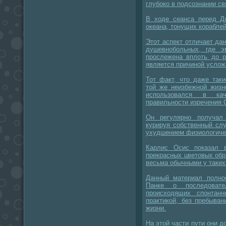
глубоко в подсознании с
В ходе сеанса перед Д
океана, тонущих корабле
Этот аспект отличает да
душевнобольных, где э
прослежена вплоть до р
является причиной услож
Тот факт, что даже так
той же неизбежной жизн
использовался в кач
правильности изречения С
Он регулярно получал 
курируя собственный сл
ухудшением физиологиче
Карлис Осис показал 
прекрасных цветовых об
весьма обычными у таких
Данный материал полно
Панке о последовател
происходящих спонтан
практикой, без пребыван
жизни.
На этой части пути они 