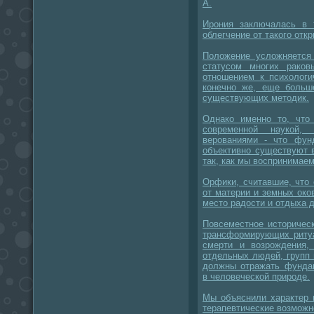
А.
Ирония заключалась в 
облегчение от такого откр
Положение усложняется
статусом многих рако
отношением к психологи
конечно же, еще больш
существующих методик.
Однако именно то, что 
современной наукой
верованиями - что фун
объективно существуют 
так, как мы воспринимаем
Орфики, считавшие, что
от материи и земных око
место радости и отдыха 
Повсеместное историчес
трансформирующих ритуа
смерти и возрождения,
отдельных людей, групп 
должны отражать фундам
в человеческой природе.
Мы объяснили характер 
терапевтические возможно