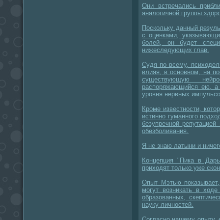
Они встречались прибл
аналогичной группы здор
Поскольку данный резуль
с оценками, указывающи
болей, он будет спец
нижеследующих глав.
Судя по всему, психодел
влияя, в основном, на п
существующую нейро
распоряжающийся ею, а 
уровня нервных импульс
Кроме известности, кото
истинно гуманного подхо
безупречной репутацией
обезболивания.
Я не знаю латыни и ничег
Концепция "Пика в Дарь
приходят только уже ско
Опыт Мэтью показывает,
могут возникать в ходе
образованных, скептиче
науку личностей.
Согласно нашему опыту, 