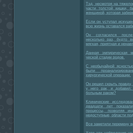
Тэд, несмотря на тяжело
части толстой кишки, 
женщиной, которая забер
Если он уступал искуше
всю жизнь оставался раб
Он согласился после
несколько раз, будто в
мягкая, приятная и ненав
Данная эмпирическая м
ческой стадии родов.
С необычайной ясностью
были проанализиров
хирургической операции.
Он решил скрыть правду, 
у него рак, и добавил:
больным раком?
Клинические исследова
двадцати лет показали
процессы, позволяя ин
недоступные, области по
Все заметили перемену в
Хотя эти наблюдения не