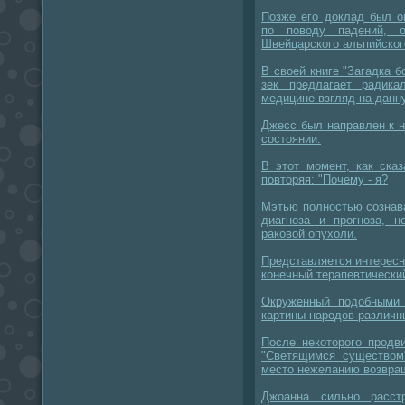
Позже его доклад был о
по поводу падений, 
Швейцарского альпийског
В своей книге "Загадка б
зек предлагает радик
медицине взгляд на данн
Джесс был направлен к 
состоянии.
В этот момент, как ска
повторяя: "Почему - я?
Мэтью полностью сознав
диагноза и прогноза, н
раковой опухоли.
Представляется интересн
конечный терапевтический
Окруженный подобными 
картины народов различн
После некоторого продв
"Светящимся существом
место нежеланию возвра
Джоанна сильно расст