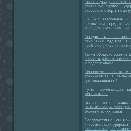
Если я упаду на этот с
противном случае - уда
скоростью смерть немину
Он был взволнован и 
возможность придать см
безнадежному положению
Сегодня мы являемся
отношения медиков и 
проблеме умирания и сме
Таким образом, один из 
просто отражает наличие 
и медперсонала.
Символика соответст
возникающая в пережив
детализированной.
Путь, пролегающий м
миновать их.
Более того, исполь
отталкивающих субстрато
биологических родов.
Следовательно, мы мож
качестве структурирован
сталкивается, пережива