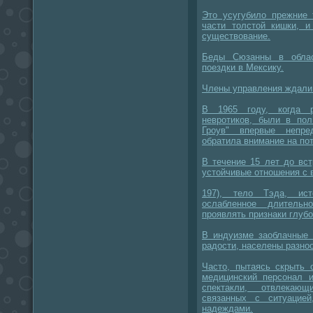
Это усугубило прежние 
части толстой кишки, 
существование.
Беды Сюзанны в облас
поездки в Мексику.
Члены управления ждали 
В 1965 году, когда р
невротиков, были в пол
Гроув" впервые непре
обратила внимание на по
В течение 15 лет до вс
устойчивые отношения с в
197), тело Тэда, ист
ослабленное длительн
проявлять признаки глубо
В индуизме заоблачные
радости, населены разно
Часто, пытаясь скрыть 
медицинский персонал 
спектакли, отвлекаю
связанных с ситуацие
надеждами.