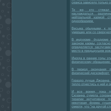
сеанса зависело только о
Те же, кто стяжал 
наслаждаться разли
нейтральной кармой с
однообразием.
Весьма обычными, к п
умерших или со сверхче
В индуизме, буддизме 
законом кармы, согласно
определяется заслугам
место в предыдущем рож
Иногда в ранние годы э
физическому обращению.
В период окончания 
физический дискомфорт.
Гораздо лучше Джоанна 
тепло отнестись к ней и 
И все время, пока пр
Сюзанна сумела сохран
терапии интуитивное п
некоторая форма суще
смерти, что "на другой ст