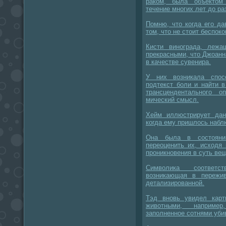
раком, была объектом
течение многих лет до ра
Помню, что когда его д
том, что не стоит беспоко
Кисти винограда, лежа
прекрасными, что Джоанн
в качестве сувенира.
У них возникала спос
подтекст боли и найти 
трансцендентального о
мический смысл.
Хейм иллюстрирует дан
когда ему пришлось набл
Она была в состояни
переоценить их, исходя 
проникновения в суть ве
Символика соответст
возникающая в пережив
детализированной.
Тэд вновь увидел кар
животными, наприме
заполненное сотнями уби