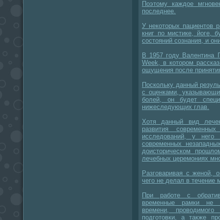
Поэтому каждое мгнове
последнее.
У некоторых пациентов р
книг по мистике, йоге,
состояний сознания, и он
В 1957 году Валентина 
Week, в котором расска
ощущения после принятия
Поскольку данный резуль
с оценками, указывающи
болей, он будет спец
нижеследующих глав.
Хотя данный вид лече
развития современных
исследований, у него
современных незападных
доисторическом прошло
лечебных церемониях мно
Разговаривая с женой, 
чего не делал в течение 
При работе с обрати
временные рамки не с
времени, проводимо
подготовки, а также пр