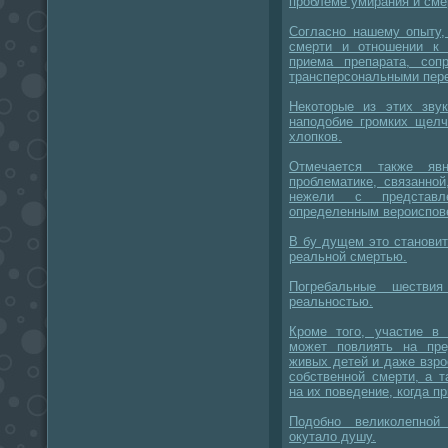
проблеме умирания и сме
Согласно нашему опыту,
смерти и отношении к
приема препарата, соп
трансперсональными пер
Некоторые из этих звук
наподобие громких щелч
хлопков.
Отмечается также яв
проблематике, связанной
нежели с представле
определенным вероиспов
В бу дущем это станови
реальной смертью.
Погребальные шестви
реальностью.
Кроме того, участие 
может повлиять на пр
живых детей и даже взр
собственной смерти, а т
на их поведение, когда п
Подобно великолепной
окутало душу.