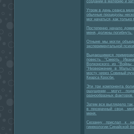
созданий в материю и зат
Утром в день сеанса ме
обычные процедуры неско
мог начаться, как только
Постепенно начало доми
меня, должны погибнуть.
Отныне мы могли объеди
экспериментальной психи
Выдающимися примерами
повесть "Смерть Иван
Волконского из "Войны 
"Низвержение в Мальст
мосту через Совиный руч
Кеарса Кросби.
Эти три компонента боли
ощущении, могут подв
разнообразных факторов.
Затем все выглядело так
в прозрачный свод, ме
меня.
Сюзанну прислал к н
гинекологии Синайской б