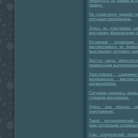
Незадолго до нашей вст
правду.
Не существует единой те
ситуация своеобразна.
Здесь он чувствовал с
жестокому физическому 
Основные концепции
рассматривать их буква
мыслящему человеку наи
Доступ сюда обреталс
правильным выполнением
Христофора, соединя
медицинское мастер
дружелюбием.
Ситуация казалась безв
слишком рискованно.
Здесь она обычно не
уничтожение.
Такой онтологический
кристаллизации основных
Сам космический проц