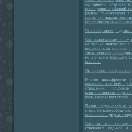
солидными статистич
проведения глубинной п
рамках психотерапии с
настолько поразительны
более систематического 
Что за гармония, - думал
Согласно нашему опыту, 
не только знакомство с
видеозаписей сеансов 
таких сеансах, проводи
но и участие будущего в
сеансах.
Он парил в пространстве, 
Многие шизофреники п
включающие в себя край
страданий, глубоко
многочисленные картин
космических катастроф.
Пытки, переживаемые в 
столь же многообразные,
описанные в других тради
Сегодня мы являемся
отношения медиков и 