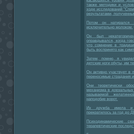
касающихся уровня дози
также методики и услов
ходе исследований "Спри
результатами, полученны
Потом он натирался 
исключительно молоком.
Он был некатегорич
оправдывался, когда гов
что сомнение в традици
быть воспринято как симп
Затем, помню, я увиде
детские ноги обуты, им т
Он активно участвует в 
переносимые страдания 
Они теоретически обо
механизма в дорзальных 
называемой желатинно
наподобие ворот.
Их дружба имела и 
прекратилось за год до Д
Психодинамические с
терапевтические последс