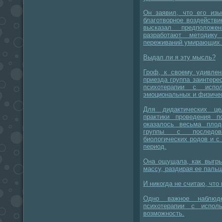
Он заявил, что его изы
благотворное воздейств
высказал предположен
разработают методик
переживаний умирающих.
Выдал ли я эту мысль?
Гроф, к своему удивлен
приезда группа заинтер
психотерапии с исп
эмоциональных и физичес
Для дидактических це
практики проведения 
оказалось весьма пло
группы с последова
биологических родов и 
период.
Она ощущала, как выгры
массу, раздирая ее пальц
И никогда не считаю, что
Одно важное наблюде
психотерапии с испол
возможность.