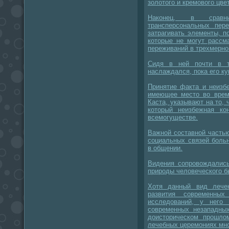
золотого и кремового цве
Наконец, в сравни
трансперсональных пере
затрагивать элементы, 
которые не могут рассм
переживаний в трехмерно
Сидя в ней почти в т
наслаждался, пока его ку
Принятие факта и неизб
имеющее место во врем
Каста, указывают на то, 
который неизбежная ко
всемогуществе.
Важной составной часть
социальных связей боль
в общении.
Видения сопровождались
природы человеческого б
Хотя данный вид лече
развития современных
исследований, у него
современных незападных
доисторическом прошло
лечебных церемониях мно