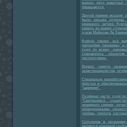
ворону, двух животных,
обращаются.
Другой пример исходит о
были весьма отличны 
немецкого актера Курт
смерть во время сложной
д-ром Майклом Де Бакеем
Короче говоря, все вр
наподобие панорамы, и 
судя по всему, оценива
становилось объекто
последствиях.
Вопрос смерти занима
экзистенциалистов, особ
Специально разработанн
простых и обеспечивающ
"ширяния".
Особенно часто, судя по
"Светящимся существо
неземного сияния, лучи
определенными личност
любовь, теплота, сострад
Скопление в организме
является причиной глубо