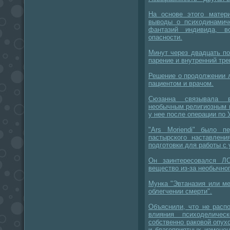
На основе этого матер
выводы о психодинамич
фантазий индивида, в
опасности.
Минут через двадцать п
парение и внутренний тре
Решение о продолжении 
пациентом и врачом.
Сюзанна связывала 
необычным религиозным 
у нее после операции по 
"Ars Moriendi" было п
пастырского наставлен
подготовки для работы с
Он заинтересовался Л
вещество из-за необычног
Мунка "Эвтаназия или м
облегчении смерти".
Объяснили, что не расп
влияния психоделичес
собственно раковой опух
и благоприятных изменен