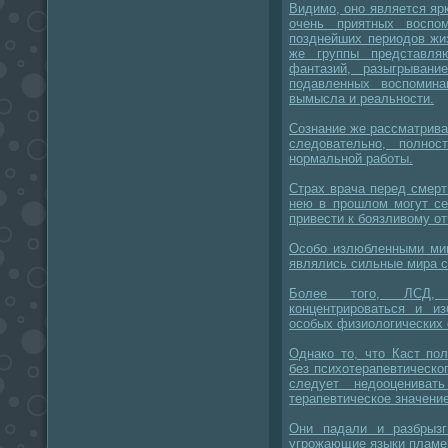
Видимо, оно является яр
очень приятных воспо
позднейших периодов жи
же группы представля
фантазий, разыгрывани
подавленных воспомина
вымысла и реальности.
Сознание же рассматривае
следовательно, полно
нормальной работы.
Страх врача перед смерт
нею в прошлом могут се
привести к боязливому о
Особо излюбленными миш
являлись сильные мира с
Более того, ЛСД, 
концентрироваться и и
особых физиологических
Однако то, что Каст по
без психотерапевтическог
следует недооцениват
терапевтическое значени
Они падали и разбрызг
угрожающие языки пламен