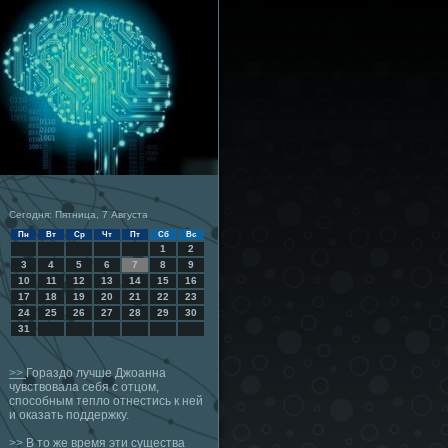
Сегодня: Пятница, 7 Августа
Пн
Вт
Ср
Чт
Пт
Сб
Вс
1
2
3
4
5
6
7
8
9
10
11
12
13
14
15
16
17
18
19
20
21
22
23
24
25
26
27
28
29
30
31
>>
Гораздо лучше Джоанна
чувствовала себя с отцом,
способным тепло отнестись к ней
и оказать поддержку.
>>
В то же время эти существа