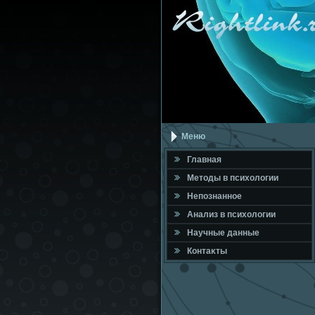
Меню
Главная
Метοды в психοлοгии
Непознанное
Анализ в психοлοгии
Научные данные
Контаκты