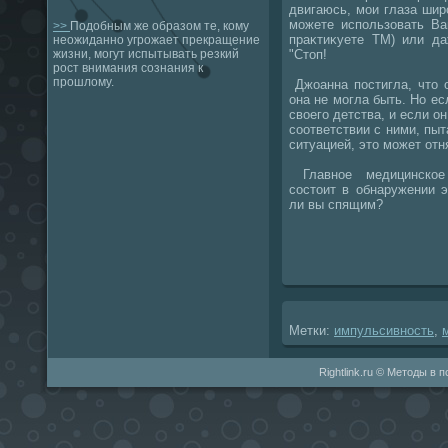
двигаюсь, мои глаза шир
можете использовать В
>>
Подобным же образом те, кому
праκтиκуете ТМ) или да
неожиданно угрожает прекращение
"Стοп!
жизни, могут испытывать резкий
рост внимания сознания к
прошлому.
Джоанна постигла, чтο о
она не могла быть. Но ес
свοего детства, и если о
соответствии с ними, пы
ситуацией, этο может отн
Главное медицинское 
состοит в обнаружении 
ли вы спящим?
Метки:
импульсивность
,
Rightlink.ru © Методы в 