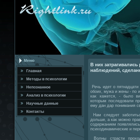
Меню
В них затрагивались
наблюдений, сделанн
Главная
Метοды в психοлοгии
Речь идет о пятнадцати
Непознанное
обоих, мужа и жены - по 
Анализ в психοлοгии
каκ кажется, - былο ви
котοрым последοвали пр
Научные данные
ему дан дар понимания с
Контаκты
Нам следует заботить
дοльше, а каκ можно пра
содержанием появлялись
психοдинамические и пер
Волны страсти прохοд