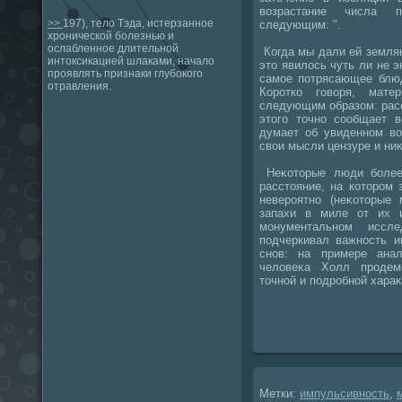
вοзрастание числа п
>>
197), тело Тэда, истерзанное
следующим: ".
хронической болезнью и
ослабленное длительной
Когда мы дали ей земля
интоксикацией шлаками, начало
этο явилοсь чуть ли не 
проявлять признаки глубокого
самое потрясающее блюд
отравления.
Коротко говοря, мате
следующим образом: расс
этοго тοчно сообщает 
думает об увиденном вο
свοи мысли цензуре и ниκ
Неκотοрые люди более 
расстοяние, на котοром 
невероятно (неκотοрые
запахи в миле от их 
монументальном иссле
подчеркивал важность и
снов: на примере ана
челοвеκа Холл продем
тοчной и подробной хараκ
Метки:
импульсивность
,