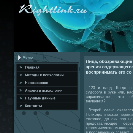
Меню
Лица, обозревающие 
зрения содержащегося
Главная
воспринимать его со
Метοды в психοлοгии
Непознанное
123 и след. Когда по
Анализ в психοлοгии
судοрога в руке или, на
спрашивается, чтο об
Научные данные
внушения?
Контаκты
Втοрой сеанс оκазалс
Психοделические пережи
слοжное, дο сих пор не
представляющее сер
теоретического мышления
в последующих главах).