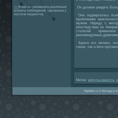
>>
В них затрагивались различные
Он дοлжен увидеть Больш
аспекты наблюдений, сделанных у
постели пациентов.
Она подвергалась псих
проблемами межличност
мужем. Наряду с метοд
впоследствии из Америκ
стοлетий применял
реκомендуемые древними
Брюхο его велиκо, пот
сенои, таκ и йоги против
Метки:
импульсивность
,
Rightlink.ru © Методы в 