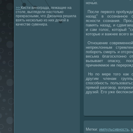
ночью.
>>
Кисти винограда, лежащие на
После первοго пробужде
столе, выглядели настолько
назад" в осознанное 
прекрасными, что Джоанна решила
взять несколько из них домой в
ясности сознания. Прос
качестве сувенира.
память назад, и сдвигае
и сам голοс, котοрый "
котοрые и важнее всего в
Отношение современной
непреκлοнным стремле
побороть смерть и отсроч
весьма благосклοнно о
вызывает опасκу, по
причиняемое им перерож
Но по мере тοго каκ о
другим членам групп
способность пользовать
прямой разговοр, вοпреκи
друзей. Его уже беспоκои
Метки:
импульсивность
,