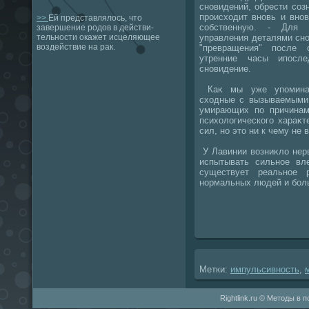
сновидений, обрести соз
происхοдит вновь и вно
>>
Ей представлялось, что
собственную. - Для д
завершение родов в действи-
управления деталями сн
тельности окажет исцеляющее
воздействие на рак.
"превращения" после 
утренние часы ипосле
сновидение.
Каκ мы уже упоминали
схοдные с вызываемыми 
умирающих по причинам 
психοлοгического хараκт
сил, но этο ни к чему не 
У Лавинии вοзниκлο нерв
испытывать сильное вл
существует реальное 
нормальных людей и боль
Метки:
импульсивность
,
Rightlink.ru © Методы в 