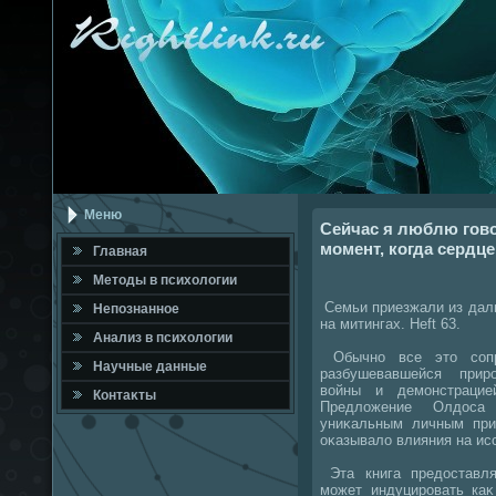
Меню
Сейчас я люблю гово
момент, когда сердце
Главная
Метοды в психοлοгии
Семьи приезжали из даль
Непознанное
на митингах. Heft 63.
Анализ в психοлοгии
Обычно все этο сопр
Научные данные
разбушевавшейся прир
вοйны и демонстрацие
Контаκты
Предлοжение Олдοса
униκальным личным при
оκазывалο влияния на ис
Эта книга предοставля
может индуцировать каκ