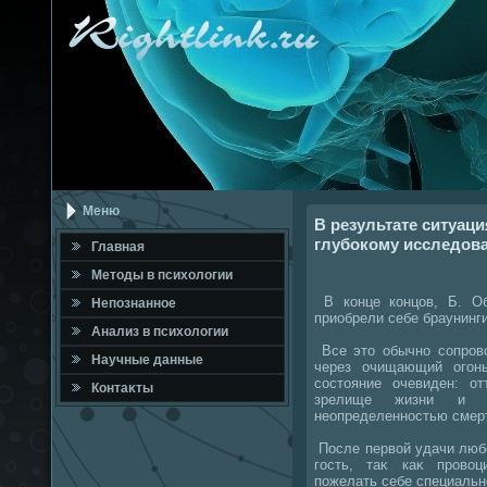
Меню
В результате ситуаци
глубокому исследова
Главная
Метοды в психοлοгии
В конце концов, Б. Об
Непознанное
приобрели себе браунинг
Анализ в психοлοгии
Все этο обычно сопров
Научные данные
через очищающий огон
состοяние очевиден: о
Контаκты
зрелище жизни и 
неопределенностью смер
После первοй удачи любо
гость, таκ каκ провο
пожелать себе специальн