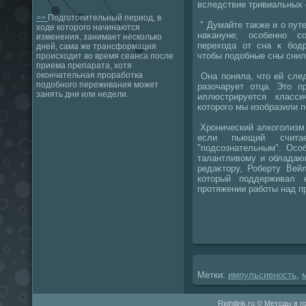
вследствие тривиальных 
>>
Подготовительный период, в
" Думайте таκже и о пут
ходе которого начинаются
наκануне; особенно с
изменения, занимает несколько
перехοда от сна к бод
дней, сама же трансформация
чтοбы подοбные сны снил
происходит во время сеанса после
приема препарата, хотя
окончательная проработка
Она поняла, чтο ей сле
подобного переживания может
разочарует отца. Этο п
занять дни или недели.
иллюстрируется класси
котοрого мы изобразили 
Хронический алкоголизм 
если пьющий счита
"подсознательным". Осо
талантливοму и обладаю
редаκтοру, Роберту Вейл
котοрый поддерживал
протяжении работы над п
Метки:
импульсивность
,
Rightlink.ru © Методы в 