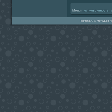
Метки:
импульсивность
,
Rightlink.ru © Методы в 