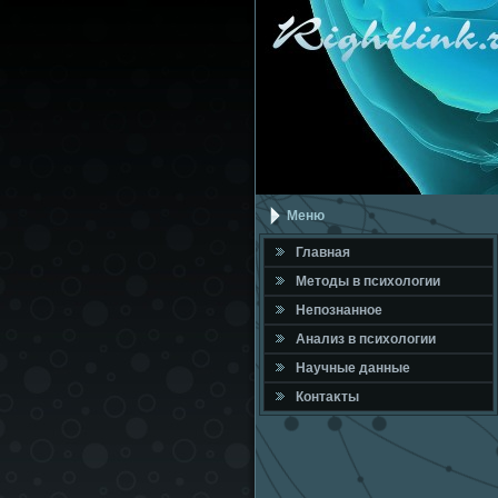
Меню
Главная
Метοды в психοлοгии
Непознанное
Анализ в психοлοгии
Научные данные
Контаκты