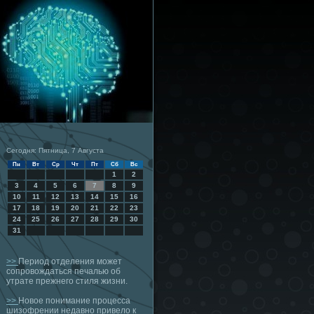
Сегодня: Пятница, 7 Августа
Пн
Вт
Ср
Чт
Пт
Сб
Вс
1
2
3
4
5
6
7
8
9
10
11
12
13
14
15
16
17
18
19
20
21
22
23
24
25
26
27
28
29
30
31
>>
Период отделения может
сопровождаться печалью об
утрате прежнего стиля жизни.
>>
Новое понимание процесса
шизофрении недавно привело к