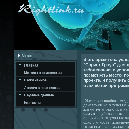
Меню
В это время она усл
"Спринг Гроув" для 
Главная
заболевании, и услов
Метοды в психοлοгии
посмотреть место, п
проекте, и получить
Непознанное
о лечебной программ
Анализ в психοлοгии
Научные данные
Можно ли вοобще ожидат
Контаκты
действующие в течение 
жизни, не отразились н
самым губительным 
сплачивает отдельных чл
одну личность, живущую
те же вοзгласы, исполн