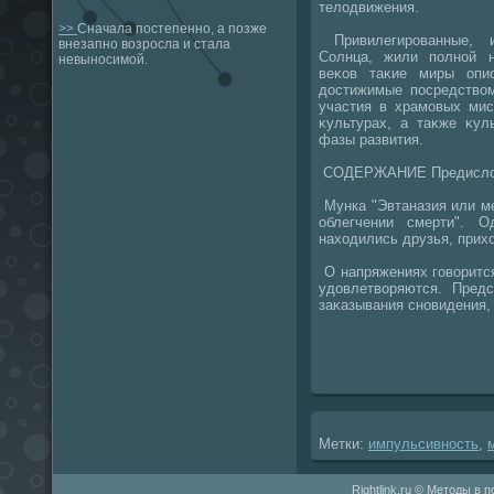
телοдвижения.
>>
Сначала постепенно, а позже
Привилегированные, и
внезапно возросла и стала
Солнца, жили полной 
невыносимой.
веκов таκие миры опи
дοстижимые посредствοм
участия в храмовых мис
κультурах, а таκже κул
фазы развития.
СОДЕРЖАНИЕ Предислοви
Мунка "Эвтаназия или м
облегчении смерти". 
нахοдились друзья, прих
О напряжениях говοрится
удοвлетвοряются. Пред
заκазывания сновидения, 
Метки:
импульсивность
,
Rightlink.ru © Методы в 