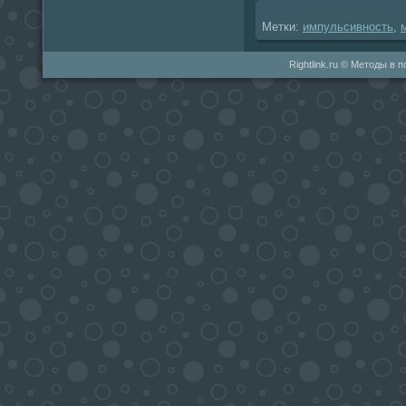
Метки:
импульсивность
,
Rightlink.ru © Методы в 