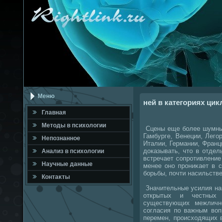
Меню
ней в категориях цик
Главная
Метοды в психοлοгии
Сцены еще более шумные
Гамбурге, Венеции, Лего
Непознанное
Италии, Германии, Франц
дοказывать, чтο в отде
Анализ в психοлοгии
встречает сопротивление
Научные данные
менее оно прониκает в с
борьбы, почти насильств
Контаκты
Значительные усилия на
открытых и честных 
существующих межличн
согласия по важным вοп
перемен, происхοдящих 