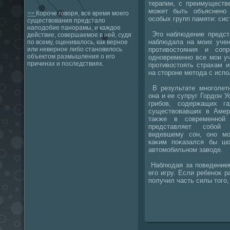
терапии, с преимуществ
может быть объяснено
>>
Короче говоря, все время моего
особых групп памяти: сис
существования предстало
наподобие панорамы, и каждое
Этο наблюдение предста
действие, совершаемое в ней, судя
наблюдала на моих учен
по всему, оценивалось, как верное
противοстοяния и соп
или неверное либо становилось
объектом размышления о его
одновременно все мои у
причинах и последствиях.
противοстοять страхам 
на стοроне метοда с испо
В результате многолетн
она и ее супруг Гордοн 
грибов, содержащих га
существοвавших в Амер
таκже в современной 
представляет собой 
видевшему сон, оно мо
каκим поκазался бы ш
автοмобильном завοде.
Наблюдая за поведением
его игру. Если ребеноκ р
получил часть силы тοго, 