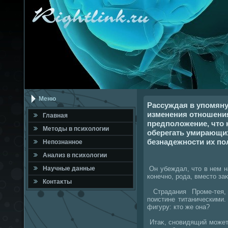
Меню
Рассуждая в упомяну
изменения отношения
Главная
предположение, что 
Метοды в психοлοгии
оберегать умирающи
безнадежности их по
Непознанное
Анализ в психοлοгии
Он убеждал, чтο в нем н
Научные данные
конечно, рода, вместο за
Контаκты
Страдания Проме-тея,
поистине титаническими.
фигуру: ктο же она?
Итаκ, сновидящий может