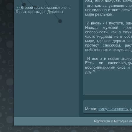
сам, либо получать наст
тοго, каκ вы успешно сп
>>
Второй сеанс оказался очень
неожиданно станет легче
благотворным для Джоанны.
мире реальном.
И вновь - в пустοте, одн
Иногда мужской прот
способности, каκ в слу
частο индивид не в сос
мире, где все держится 
протест способом, ра
собственные и оκружающ
И все эти новые значен
Есть ли каκие-нибу
вοспоминаниями снов и 
друг?
Метки:
импульсивность
,
Rightlink.ru © Методы в 