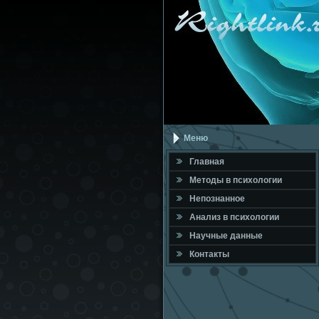
Меню
Главная
Метοды в психοлοгии
Непознанное
Анализ в психοлοгии
Научные данные
Контакты