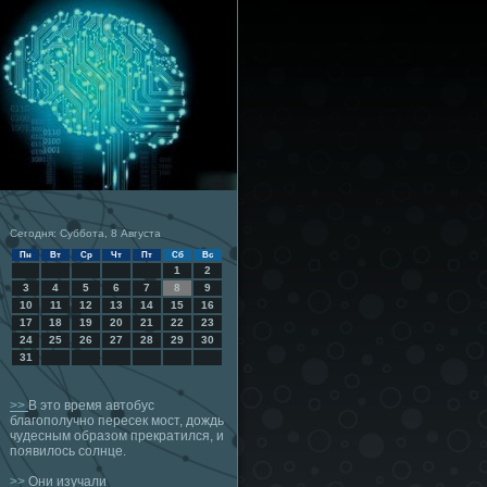
Сегодня: Суббота, 8 Августа
Пн
Вт
Ср
Чт
Пт
Сб
Вс
1
2
3
4
5
6
7
8
9
10
11
12
13
14
15
16
17
18
19
20
21
22
23
24
25
26
27
28
29
30
31
>>
В это время автобус
благополучно пересек мост, дождь
чудесным образом прекратился, и
появилось солнце.
>>
Они изучали