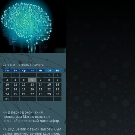
Сегодня: Четверг, 6 Августа
Пн
Вт
Ср
Чт
Пт
Сб
Вс
1
2
3
4
5
6
7
8
9
10
11
12
13
14
15
16
17
18
19
20
21
22
23
24
25
26
27
28
29
30
31
>>
В период окончания
процедуры Мэтью испытал
сильный физический дискомфорт.
>>
Вид Земли с такой высоты был
самой величественной картиной,