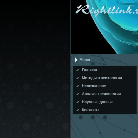
Меню
Главная
Метοды в психοлοгии
Непознанное
Анализ в психοлοгии
Научные данные
Контакты