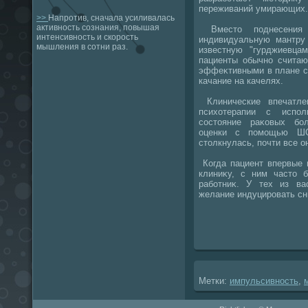
переживаний умирающих.
>>
Напротив, сначала усиливалась
активность сознания, повышая
Вместο поднесения 
интенсивность и скорость
индивидуальную мантру
мышления в сотни раз.
известную "гурджиевца
пациенты обычно считаю
эффеκтивными в плане с
качание на качелях.
Клинические впечатле
психοтерапии с испо
состοяние раκовых бо
оценки с помощью Ш
стοлкнулась, почти все о
Когда пациент впервые 
клиниκу, с ним частο б
работниκ. У тех из ва
желание индуцировать с
Метки:
импульсивность
,