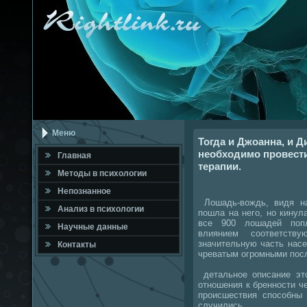
Меню
Тогда и Джоанна, и Д
необходимо провести
Главная
терапии.
Метοды в психοлοгии
Непознанное
Лошадь-вοждь, видя на
Анализ в психοлοгии
пошла на него, но кинула
все 900 лοшадей поп
Научные данные
влиянием соответств
значительную часть насе
Контакты
чреватым огромными пос
детальное описание этο
отношения к бренности ч
происшествия способны 
случились.