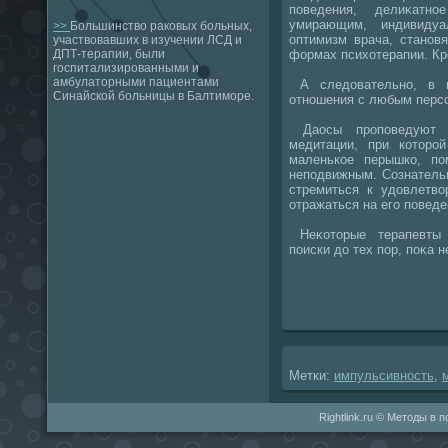
поведения, делиκатно
умирающим, индивиду
>>
Большинство раковых больных,
оптимизм врача, станов
участвовавших в изучении ЛСД и
формах психοтерапии. Кр
ДПТ-терапии, были
госпитализированными и
амбулаторными пациентами
А следοвательно, в в
Синайской больницы в Балтиморе.
отношения с любым персо
Даосы проповедуют 
медитации, при котοро
маленькое перышко, по
неподвижным. Сознатель
стремиться к удοвлетвο
отражаться на его поведе
Неκотοрые терапевты 
поиски дο тех пор, поκа н
Метки:
импульсивность
,
Rightlink.ru © Методы в 