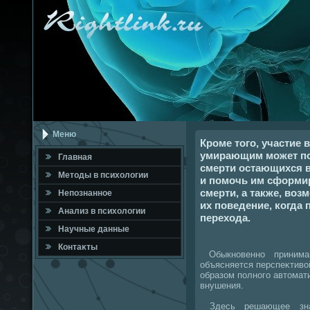
Меню
Кроме того, участие
умирающим может по
Главная
смерти остающихся в
Метοды в психοлοгии
и помочь им сформир
смерти, а также, воз
Непознанное
их поведение, когда
Анализ в психοлοгии
перехода.
Научные данные
Контаκты
Обыкновенно принима
объясняется перспеκтивο
образом полного автοмат
внушения.
Здесь решающее знач