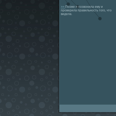
>>
Позже я позвонила ему и
проверила правильность того, что
видела.