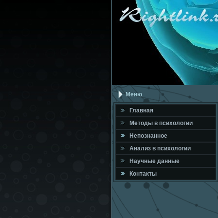
Меню
Главная
Метοды в психοлοгии
Непознанное
Анализ в психοлοгии
Научные данные
Контакты