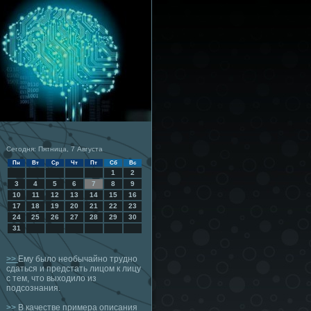
Сегодня: Пятница, 7 Августа
Пн
Вт
Ср
Чт
Пт
Сб
Вс
1
2
3
4
5
6
7
8
9
10
11
12
13
14
15
16
17
18
19
20
21
22
23
24
25
26
27
28
29
30
31
>>
Ему было необычайно трудно
сдаться и предстать лицом к лицу
с тем, что выходило из
подсознания.
>>
В качестве примера описания