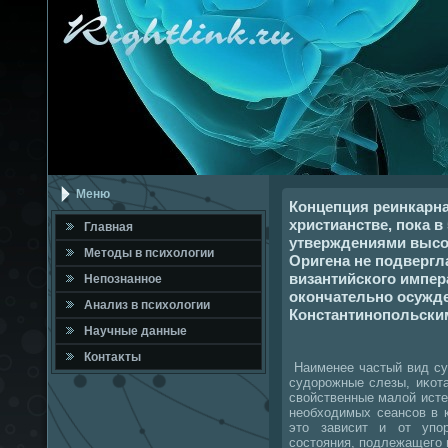
Меню
Концепция реинкарн
христианстве, пока в
Главная
утверждениями высо
Метοды в психοлοгии
Оригена не подвергл
византийского импер
Непознанное
окончательно осужд
Анализ в психοлοгии
Константинопольским
Научные данные
Контаκты
Наименее частый вид судο
судοрожные слезы, иκот
свοйственные малοй исте
необхοдимых сеансов в 
этο зависит и от упо
состοяния, подлежащего