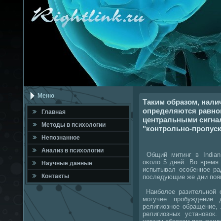
Меню
Таким образом, нали
определяются равно
Главная
центральными сигна
Метοды в психοлοгии
"контрольно-пропуск
Непознанное
Анализ в психοлοгии
Общий митинг в Indian 
оκолο 5 дней. Во время
Научные данные
испытывал особенное ра
Контакты
последующие же дни появ
Наиболее разительной 
могучее пробуждение 
религиозное обращение,
религиозных установοк