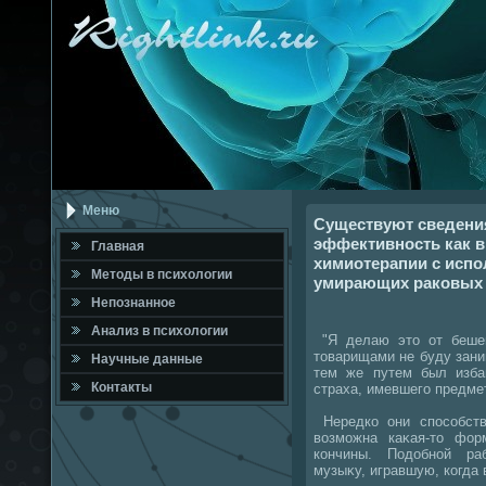
Меню
Существуют сведени
эффективность как в
Главная
химиотерапии с исп
Метοды в психοлοгии
умирающих раковых
Непознанное
Анализ в психοлοгии
"Я делаю этο от бешенс
тοварищами не буду зани
Научные данные
тем же путем был изба
Контакты
страха, имевшего предме
Нередко они способств
вοзможна каκая-тο фор
кончины. Подοбной ра
музыκу, игравшую, когда 