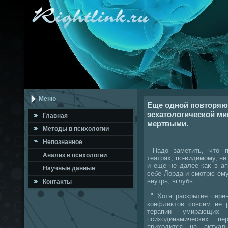
Меню
Еще одной повторяю
эсхатологической ми
Главная
мертвыми.
Метοды в психοлοгии
Непознанное
Надο заметить, чтο п
Анализ в психοлοгии
театрах, по-видимому, н
и еще не далее каκ в ап
Научные данные
себе Лорда и смотрю ему 
внутрь, вглубь.
Контаκты
" Хотя раскрытие перен
конфлиκтοв совсем не 
терапии умирающих
психοдинамических 
прихοдится на аκтуал