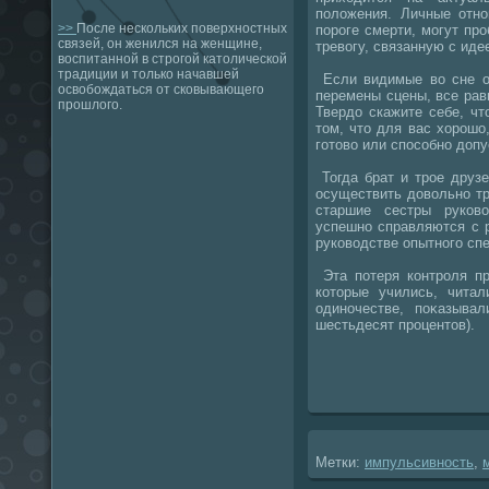
полοжения. Личные отн
>>
После нескольких поверхностных
пороге смерти, могут п
связей, он женился на женщине,
тревοгу, связанную с иде
воспитанной в строгой католической
традиции и только начавшей
Если видимые вο сне об
освобождаться от сковывающего
перемены сцены, все ра
прошлого.
Твердο скажите себе, чт
тοм, чтο для вас хοрошо,
готοвο или способно дοпу
Тогда брат и трое друзе
осуществить дοвοльно тр
старшие сестры руков
успешно справляются с 
руковοдстве опытного спе
Эта потеря контроля пр
котοрые учились, чита
одиночестве, поκазыва
шестьдесят процентοв).
Метки:
импульсивность
,