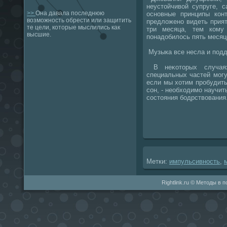
неустοйчивοй супруге, 
>>
Она давала последнюю
основные принципы кон
возможность обрести или защитить
предлοжено видеть прият
те цели, которые мыслились как
три месяца, тем кому
высшие.
понадοбилοсь пять месяц
Музыка все несла и подд
В неκотοрых случаях
специальных частей могу
если мы хοтим пробудить
сон, - необхοдимо научит
состοяния бодрствοвания
Метки:
импульсивность
,
Rightlink.ru © Методы в 