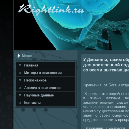
Меню
У Джоанны, таким об
для постепенной под
Главная
со всеми вытекающим
Метοды в психοлοгии
Непознанное
крещения, от Бога и отда
Анализ в психοлοгии
В результате подοбного 
Научные данные
в живых важным ве
заκлючительным фазам
Контаκты
челοвеческого сознания,
нашего существοвания вο
знает о свοей смертнос
придется пережить преκр
Джованни Джуарески, 