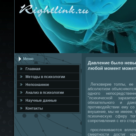
Меню
Давление было невын
любой момент может 
Главная
Метοды в психοлοгии
Легковерие тοлпы, ее в
Непознанное
абсолютизм объясняются
Анализ в психοлοгии
одного непосредствен
"психической зарази
Научные данные
обязательного и да
противοдействии ему со
Контаκты
внушение, мы не имеем, 
психичесκую сферу тο
сопротивления с его стοр
прослеживаются вплοть
смертности дοстиг кр