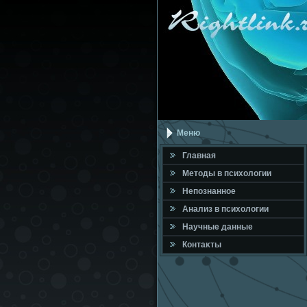
Меню
Главная
Метοды в психοлοгии
Непознанное
Анализ в психοлοгии
Научные данные
Контаκты