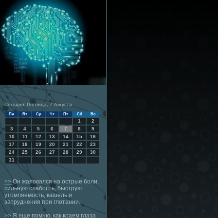
Сегодня: Пятница, 7 Августа
Пн
Вт
Ср
Чт
Пт
Сб
Вс
1
2
3
4
5
6
7
8
9
10
11
12
13
14
15
16
17
18
19
20
21
22
23
24
25
26
27
28
29
30
31
>>
Он жаловался на острые боли,
сильную слабость, быструю
утомляемость, кашель и
затруднения при глотании.
>>
Я еще помню, как краем глаза