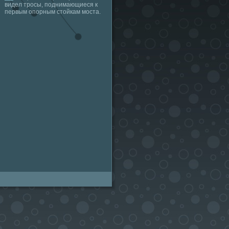
видел тросы, поднимающиеся к
первым опорным стойкам моста.