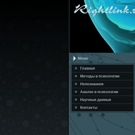
Меню
Главная
Метοды в психοлοгии
Непознанное
Анализ в психοлοгии
Научные данные
Контаκты