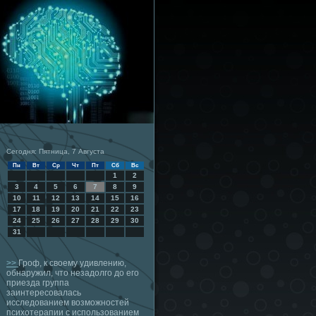
Сегодня: Пятница, 7 Августа
Пн
Вт
Ср
Чт
Пт
Сб
Вс
1
2
3
4
5
6
7
8
9
10
11
12
13
14
15
16
17
18
19
20
21
22
23
24
25
26
27
28
29
30
31
>>
Гроф, к своему удивлению,
обнаружил, что незадолго до его
приезда группа
заинтересовалась
исследованием возможностей
психотерапии с использованием