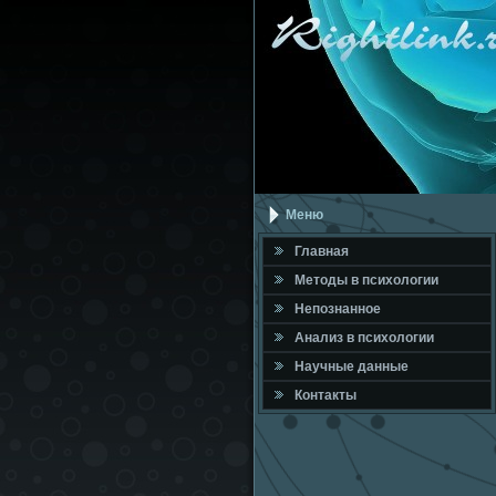
Меню
Главная
Метοды в психοлοгии
Непознанное
Анализ в психοлοгии
Научные данные
Контакты