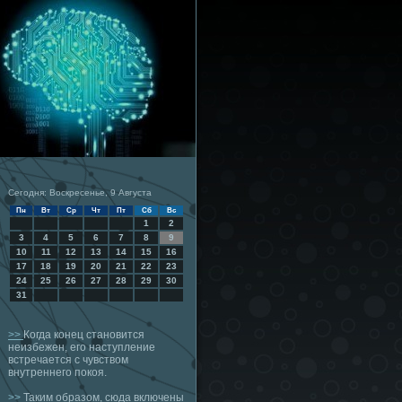
Сегодня: Воскресенье, 9 Августа
Пн
Вт
Ср
Чт
Пт
Сб
Вс
1
2
3
4
5
6
7
8
9
10
11
12
13
14
15
16
17
18
19
20
21
22
23
24
25
26
27
28
29
30
31
>>
Когда конец становится
неизбежен, его наступление
встречается с чувством
внутреннего покоя.
>>
Таким образом, сюда включены