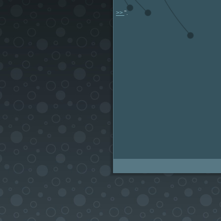
>>
".