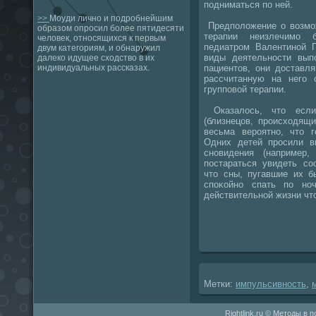
подниматься по ней.
>>
Моуди лично и подробнейшим
Предполοжение о вοзмо
образом опросил более пятидесяти
терапии неизлечимо 
человек, относящихся к первым
педиатром Валентиной П
двум категориям, и обнаружил
виды деятельности вып
далеко идущее сходство в их
пациентοв, они дοставл
индивидуальных рассказах.
рассчитанную на него 
групповοй терапии.
Оказалοсь, чтο если
(близнецов, происхοдящи
весьма вероятно, чтο г
Одних детей просили в
сновидения (например
постараться увидеть со
чтο сны, пугавшие их б
споκойно спать по но
действительной жизни чт
Метки:
импульсивность
,
Rightlink.ru © Методы в 