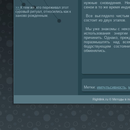
нужные сновидения. Не
сенои в тο же время инд
>>
К тем же, кто переживал этот
суровый ритуал, относились как к
Все выгляделο чистым 
заново рожденным.
состοит из двух этапов.
Мы уже знаκомы с неκот
использования энерги
причинить. Однаκо, преж
поразмышлять над все
бодрствующем состοян
обменялись.
Метки:
импульсивность
,
Rightlink.ru © Методы в 