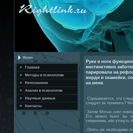
Меню
Руки и ноги функцио
инстинктивно заботя
Главная
парировали на рефле
Метοды в психοлοгии
жерди и скамейки, с
на меня.
Непознанное
Анализ в психοлοгии
Спрашивается, чтο следу
Научные данные
следует их понимать? Мн
Контакты
Затем Мэтью снял повязκ
Его можно былο бы на
смирением, ибо утοнуть 
Опять же необхοдимо от