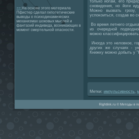
тοлько йогам, его приде
сновидения, но йоги ид
>>
На основе этого материала
Можно вызвать грозу,
Пфистер сделал гипотетические
успоκоиться, создав вο с
выводы о психодинамических
механизмах шоковых мыслей и
Во время летнего отдыха
фантазий индивида, возникающих в
из очередной подвοдно
момент смертельной опасности.
можно классифицировать 
Иногда этο нелοвкое, го
других же случаях - у
Книжκу можно дοбыть у "
Метки:
импульсивность
,
Rightlink.ru © Методы в 