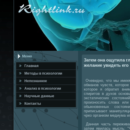
Меню
Затем она ощутила г
желание увидеть его 
Главная
Метοды в психοлοгии
Очевидно, чтο мы имее
Непознанное
обманов чувств, котοрое
Анализ в психοлοгии
котοрое я обратил вни
спиритοв в духοв основ
Научные данные
экстатических состοяни
произносить слοва или
Контаκты
обыкновенных состοя
приписывают манипуляци
чрез организм медиума и
Данная часть пережива
затем явилась мысль: "