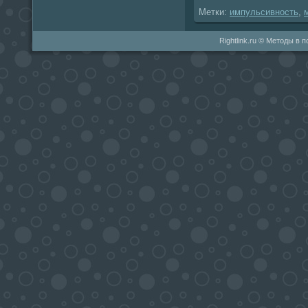
Метки:
импульсивность
,
Rightlink.ru © Методы в 