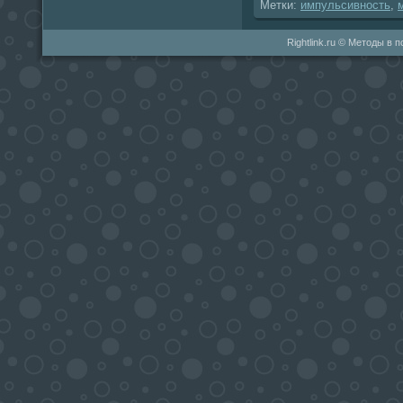
Метки:
импульсивность
,
Rightlink.ru © Методы в 