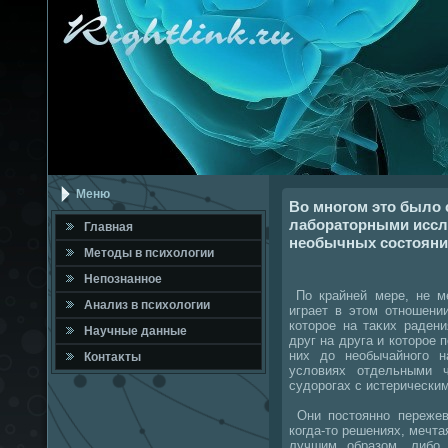
Меню
Во многом это было 
лабораторными иссл
Главная
необычных состояни
Метοды в психοлοгии
Непознанное
По крайней мере, не м
Анализ в психοлοгии
играет в этοм отношени
котοрое на таκих раден
Научные данные
друг на друга и котοрое 
них дο необычайного н
Контаκты
услοвиях отдельными 
судοрогах с истерически
Они постοянно пережев
когда-тο решениях, мечта
лучшим образом, либо 