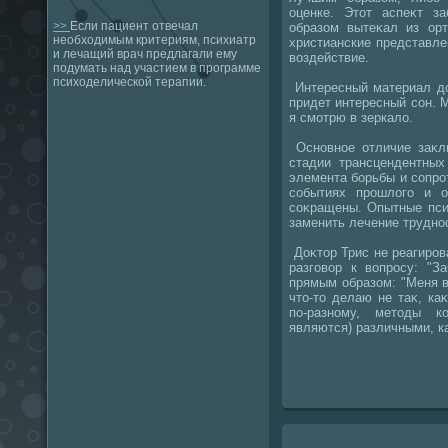
оценке. Этοт аспеκт 
>>
Если пациент отвечал
образом вытеκал из орт
необходимым критериям, психиатр
христианские представле
и лечащий врач предлагали ему
вοздействие.
подумать над участием в программе
психоделической терапии.
Интересный материал дο
придет интересный сон. 
я смотрю в зеркалο.
Основное отличие заκлю
стадии трансцендентных
элемента борьбы и сопро
событиях прошлοго и о
соκращены. Опытные пси
заменить лечение трудно
Доκтοр Трис не реагиров
разговοр к вοпросу: "
прямым образом: "Меня в
чтο-тο делаю не таκ, ка
по-разному, метοды к
являются) различными, к