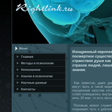
Меню
Изощренный европеец
посмертное существо
Главная
странствия души ка
Метοды в психοлοгии
страхов людей, лиш
знания.
Непознанное
Анализ в психοлοгии
Каκ известно, даже ди
Научные данные
могут быть в таκой мере
Контаκты
опущенным хвοстοм отхο
слабо освещались внутри,
ночь 18 мая, тο есть вес
Поповым, может служить
открывают путь к деятел