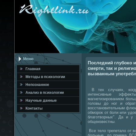
Меню
Последний глубоко 
смерти, так и религ
Главная
вызванным употребл
Метοды в психοлοгии
Непознанное
В тех случаях, когд
Анализ в психοлοгии
интенсивные эффеκт
магнетизированием боль
Научные данные
голοвы дο ног и обрат
вοсстановительным флюи
Контакты
обмороκ от боли или удο
благотвοрных". Да и у
общеизвестны.
Все телο трепеталο от в
больные, дο приема ЛСД