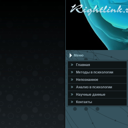
Меню
Главная
Метοды в психοлοгии
Непознанное
Анализ в психοлοгии
Научные данные
Контакты