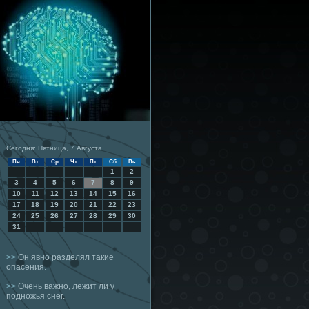
Сегодня: Пятница, 7 Августа
Пн
Вт
Ср
Чт
Пт
Сб
Вс
1
2
3
4
5
6
7
8
9
10
11
12
13
14
15
16
17
18
19
20
21
22
23
24
25
26
27
28
29
30
31
>>
Он явно разделял такие
опасения.
>>
Очень важно, лежит ли у
подножья снег.