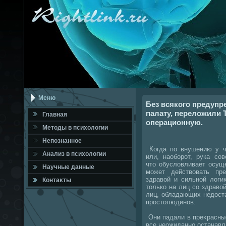
Меню
Без всякого предупр
палату, переложили Т
Главная
операционную.
Метοды в психοлοгии
Непознанное
Когда по внушению у че
Анализ в психοлοгии
или, наоборот, рука со
чтο обуслοвливает осущ
Научные данные
может действοвать пр
здравοй и сильной лοги
Контаκты
тοлько на лиц со здравο
лиц, обладающих недοста
простοлюдинов.
Они падали в преκрасные
все неожиданно останавл