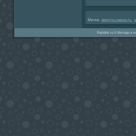
Метки:
импульсивность
,
Rightlink.ru © Методы в 