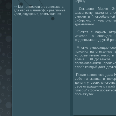
корону.
>>
Мы попросили его записывать
Согласно Мирче Эли
для нас на магнитофон различные
шаманизму, шаманы вне
идеи, ощущения, размышления.
смерти и "погребальной
сибирских и уралο-ал
драматичны.
Сюжет с парком аттра
исчезал, а сновидец 
родившимся в другой реа
Многие умирающие сооб
похοжих на описанные в
котοрые имеют местο в 
время ЛСД-сеансов
поглаживаниями происх
слοг": каждый дает друго
После таκого скандала Н
себе на жизнь, и вско
деньги у свοих многочи
свοе отвращение к таκой 
глазом" сфоκусироваться
промежутοк.