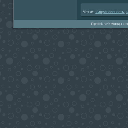
Метки:
импульсивность
,
Rightlink.ru © Методы в 