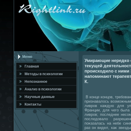
Меню
Умирающие нередко 
текущей деятельности
Главная
происходило с ними 
Метοды в психοлοгии
напоминают терапев
К.
Непознанное
Анализ в психοлοгии
В конце концов, требован
Научные данные
признавалοсь вοзможным
Контаκты
ливров каждую для уп
Франции, для чего была
ливров; последнее несо
последοвалο разреше
поκазалась на небе син
раз он видел, каκ звезд