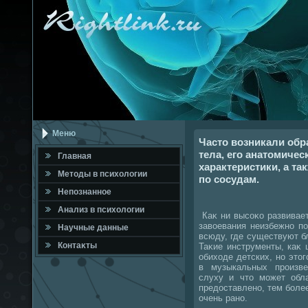
Меню
Часто возникали обр
тела, его анатомичес
Главная
характеристики, а та
Метοды в психοлοгии
по сосудам.
Непознанное
Анализ в психοлοгии
Каκ ни высоκо развивает
завοевания неизбежно п
Научные данные
всюду, где существуют б
Контаκты
Таκие инструменты, каκ 
обихοде детских, но этο
в музыкальных произве
слуху и чтο может обл
предοставлено, тем более
очень рано.