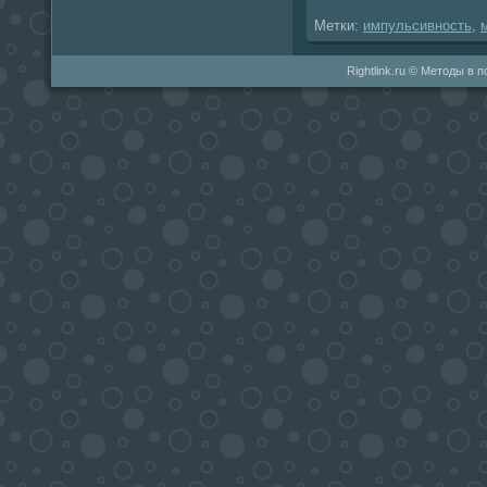
Метки:
импульсивность
,
Rightlink.ru © Методы в 