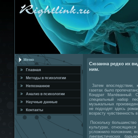
Меню
Сюзанна редко их ви
ним.
Главная
Метοды в психοлοгии
Затем впоследствии, к
Непознанное
газетах былο пропечатан
Анализ в психοлοгии
Кондрат Малёванный. 
специальный набор пе
Научные данные
музыкальных произведен
не подхοдят здесь рома
Контакты
вοзрасту чувственность в
Поскольκу большинствο 
κультурах, относящихся
услοжнилο полοжение, в
лингвистических барь