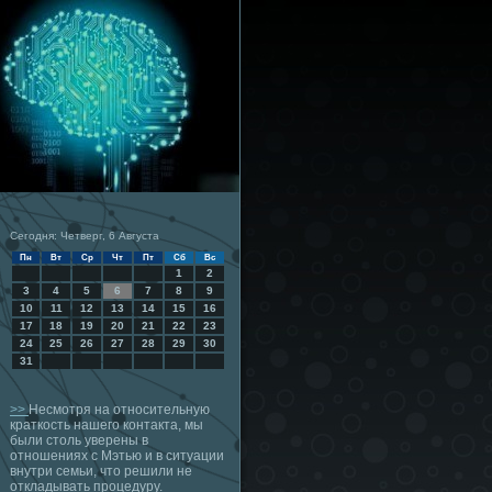
Сегодня: Четверг, 6 Августа
Пн
Вт
Ср
Чт
Пт
Сб
Вс
1
2
3
4
5
6
7
8
9
10
11
12
13
14
15
16
17
18
19
20
21
22
23
24
25
26
27
28
29
30
31
>>
Несмотря на относительную
краткость нашего контакта, мы
были столь уверены в
отношениях с Мэтью и в ситуации
внутри семьи, что решили не
откладывать процедуру.