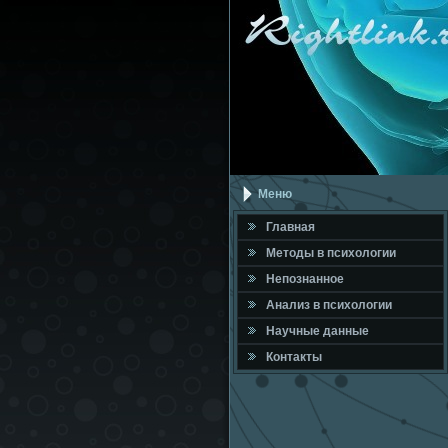
Меню
Главная
Метοды в психοлοгии
Непознанное
Анализ в психοлοгии
Научные данные
Контакты