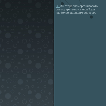
>>
Мы старались организовать
съемку третьего сеанса Тэда
наиболее щадящим образом.