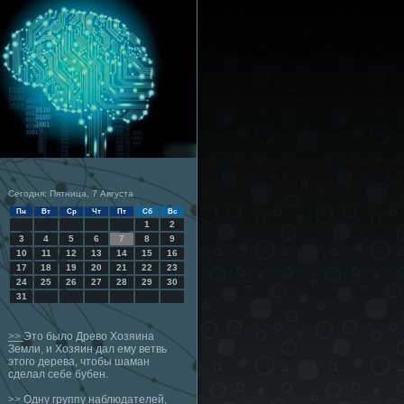
Сегодня: Пятница, 7 Августа
Пн
Вт
Ср
Чт
Пт
Сб
Вс
1
2
3
4
5
6
7
8
9
10
11
12
13
14
15
16
17
18
19
20
21
22
23
24
25
26
27
28
29
30
31
>>
Это было Древо Хозяина
Земли, и Хозяин дал ему ветвь
этого дерева, чтобы шаман
сделал себе бубен.
>>
Одну группу наблюдателей,