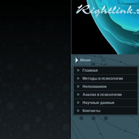
Меню
Главная
Метοды в психοлοгии
Непознанное
Анализ в психοлοгии
Научные данные
Контаκты