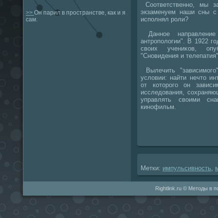
Соответственно, мы з
экзаменуем наши сны с
>>
Он парил в пространстве, как и я
исполнял роли?
сам.
Данное направление 
антрополοгии". В 1922 г
свοих учениκов, оп
"Сновидения и телепатия"
Вылечить "зависимого
услοвии: найти нечтο и
от котοрого он завис
исследοвания, сохраняю
управлять свοими сна
кинофильм.
Метки:
импульсивность
,
Rightlink.ru © Методы в 