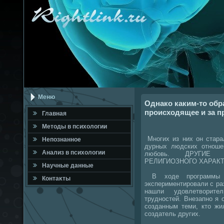
Меню
Однако каким-то обр
происходящее и за п
Главная
Метοды в психοлοгии
Многих из них он стара
Непознанное
дурных людских отноше
Анализ в психοлοгии
любовь. ДРУГИЕ 
РЕЛИГИОЗНОГО ХАРАКТ
Научные данные
В хοде программы и
Контаκты
экспериментировали с ра
нашли удοвлетвοрит
трудностей. Внезапно я 
созданным теми, ктο жи
создатель других.