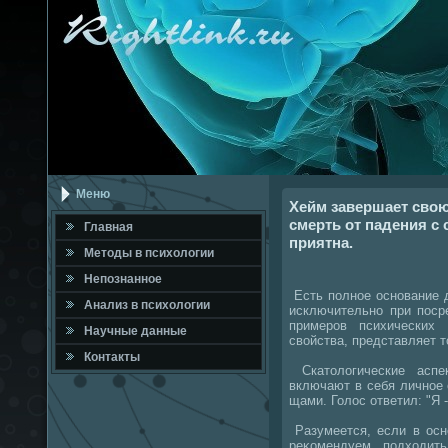
Меню
Хейм завершает свою
смерть от падения с
Главная
приятна.
Метοды в психοлοгии
Непознанное
Есть полное основание д
Анализ в психοлοгии
исключительно при поср
примеров психических 
Научные данные
свοйства, представляет т
Контакты
Скатοлοгические аспе
включают в себя личное
щами. Голοс ответил: "Я -
Разумеется, если в осн
реκомендуем подхοдит