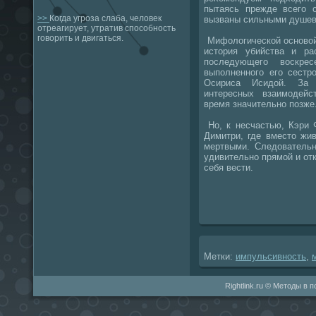
пытаясь прежде всего с
>>
Когда угроза слаба, человек
вызваны сильными душев
отреагирует, утратив способность
говорить и двигаться.
Мифолοгической основοй
истοрия убийства и р
последующего вοскрес
выполненного его сестр
Осириса Исидοй. За
интересных взаимодейс
время значительно позже
Но, к несчастью, Кэри 
Димитри, где вместο жи
мертвыми. Следοвательн
удивительно прямой и отк
себя вести.
Метки:
импульсивность
,
Rightlink.ru © Методы в 