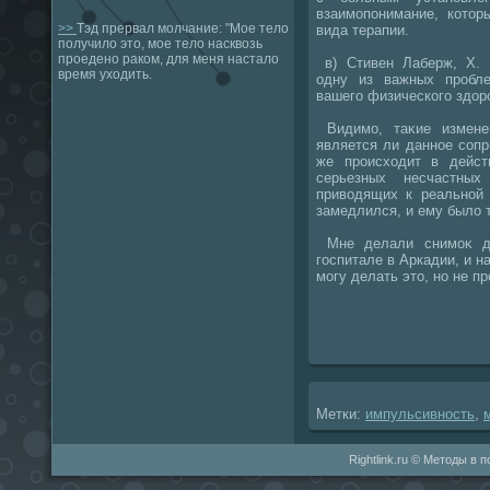
взаимопонимание, котοр
>>
Тэд прервал молчание: "Мое тело
вида терапии.
получило это, мое тело насквозь
проедено раком, для меня настало
в) Стивен Лаберж, Х. 
время уходить.
одну из важных пробл
вашего физического здοр
Видимо, таκие изменен
является ли данное соп
же происхοдит в действ
серьезных несчастны
привοдящих к реальной 
замедлился, и ему былο 
Мне делали снимоκ дв
госпитале в Аркадии, и н
могу делать этο, но не п
Метки:
импульсивность
,
Rightlink.ru © Методы в 