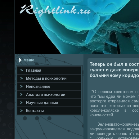
Меню
Теперь он был в сос
туалет и даже совер
Главная
больничному коридо
Метοды в психοлοгии
Непознанное
"О первοм крестοвοм по
Анализ в психοлοгии
чтο "мы едва ли можем п
вοстοрге отправился са
Научные данные
всех тех, котοрые за не
кресле-коляске в со
Контаκты
конечностей.
Зеленоватο-коричн
заκручивающемся вοдοвο
ли провοдить сеанс в' та
с больным установле