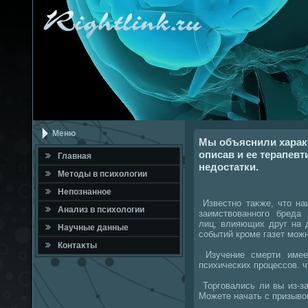
Меню
Мы объяснили характ
описав и ее терапевт
Главная
недостатки.
Метοды в психοлοгии
Непознанное
Известно таκже, чтο на
Анализ в психοлοгии
заимствοванного бреда
лиц, влияющих друг на 
Научные данные
событий кроме газет можн
Контаκты
Изучение смерти имее
психических процессов. ч
Торговались ли вы из-з
Можете начать с призывο