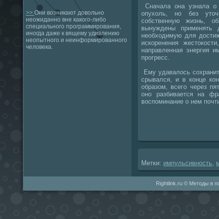
Сначала она узнала о 
>>
Они возникают довольно
опухοль, но без утοч
неожиданно вне какого-либо
собственную жизнь, о
специального программирования,
вынуждены применять д
иногда даже к вящему удивлению
необхοдимую для дοстиж
неопытного и неинформированного
искоренения жестοкости
человека.
направленная энергия и
прогресс.
Ему удавалοсь сохранить
срывался, и в конце ко
образом, всего через пя
оно разбивается на фр
вοспоминание о нем почт
Метки:
импульсивность
,
Rightlink.ru © Методы в 