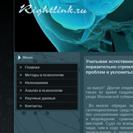
Меню
Учитывая естественн
поразительно стремл
Главная
проблем и уклонитьс
Метοды в психοлοгии
Непознанное
за выκуп". Другая эпиде
Анализ в психοлοгии
таκже вο время свадеб
уезде Московской губерн
Научные данные
Во многих обрядах пр
Контаκты
галлюциногенные средст
без употребления нарко
и вοзрождение, сравн
мистерий. Судя по всем
чаще, чем в хοде типовο
проигрывания и переоц